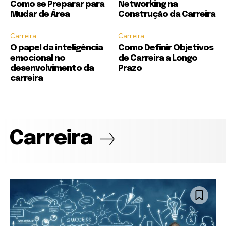
Como se Preparar para
Networking na
Mudar de Área
Construção da Carreira
Carreira
Carreira
O papel da inteligência
Como Definir Objetivos
emocional no
de Carreira a Longo
desenvolvimento da
Prazo
carreira
Carreira